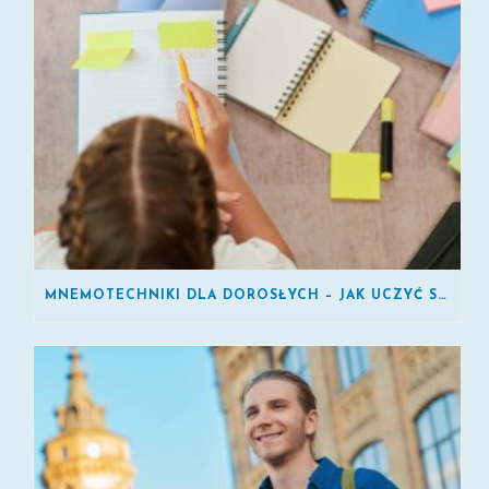
MNEMOTECHNIKI DLA DOROSŁYCH – JAK UCZYĆ SIĘ SZYBCIEJ?