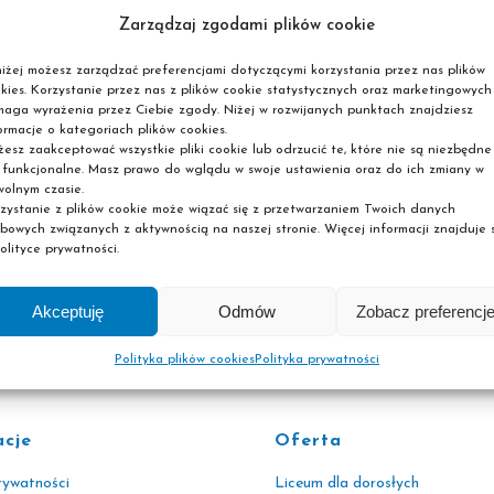
Zarządzaj zgodami plików cookie
iżej możesz zarządzać preferencjami dotyczącymi korzystania przez nas plików
kies. Korzystanie przez nas z plików cookie statystycznych oraz marketingowych
aga wyrażenia przez Ciebie zgody. Niżej w rozwijanych punktach znajdziesz
ormacje o kategoriach plików cookies.
esz zaakceptować wszystkie pliki cookie lub odrzucić te, które nie są niezbędne
 funkcjonalne. Masz prawo do wglądu w swoje ustawienia oraz do ich zmiany w
olnym czasie.
MNEMOTECHNIKI DLA DOROSŁYCH – JAK UCZYĆ SIĘ SZYBCIEJ?
zystanie z plików cookie może wiązać się z przetwarzaniem Twoich danych
bowych związanych z aktywnością na naszej stronie. Więcej informacji znajduje s
olityce prywatności.
Akceptuję
Odmów
Zobacz preferencj
Polityka plików cookies
Polityka prywatności
acje
Oferta
rywatności
Liceum dla dorosłych