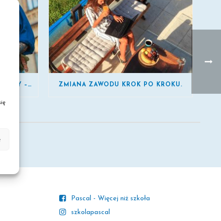
SZKOŁA POLICEALNA BEZ MATURY – SPRAWDŹ MOŻLIWOŚCI
ZMIANA ZAWODU KROK PO KROKU.
ię
e
Pascal - Więcej niż szkoła
szkolapascal