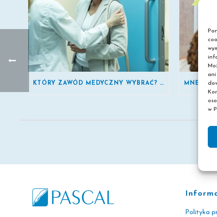
Pon
coo
wym
inf
Moż
ani
dow
KTÓRY ZAWÓD MEDYCZNY WYBRAĆ? 3 SPRAWDZONE KIERUNKI
Kor
oso
w P
Inform
Polityka p