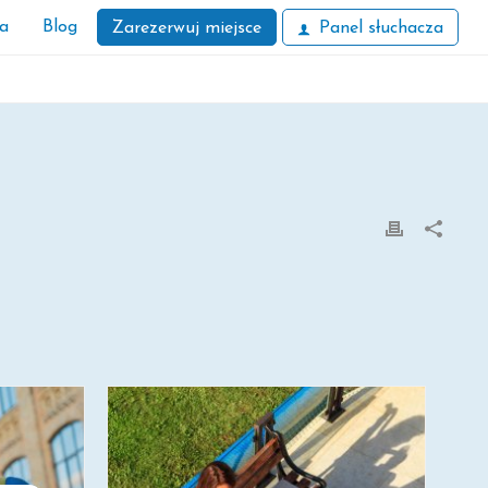
ła
Blog
Zarezerwuj miejsce
Panel słuchacza