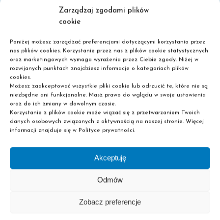
pielęgnacji włosów zdobywa coraz większą
Zarządzaj zgodami plików
popularność, a teraz [...]
cookie
Poniżej możesz zarządzać preferencjami dotyczącymi korzystania przez
nas plików cookies. Korzystanie przez nas z plików cookie statystycznych
oraz marketingowych wymaga wyrażenia przez Ciebie zgody. Niżej w
0
Read More
rozwijanych punktach znajdziesz informacje o kategoriach plików
cookies.
Możesz zaakceptować wszystkie pliki cookie lub odrzucić te, które nie są
niezbędne ani funkcjonalne. Masz prawo do wglądu w swoje ustawienia
oraz do ich zmiany w dowolnym czasie.
Korzystanie z plików cookie może wiązać się z przetwarzaniem Twoich
danych osobowych związanych z aktywnością na naszej stronie. Więcej
informacji znajduje się w Polityce prywatności.
Akceptuję
Odmów
Szkoła policealna
Liceum dla dorosłych
Zobacz preferencje
Nie wymagamy matury!