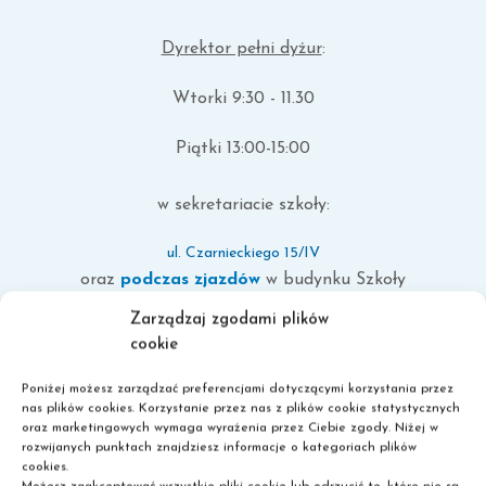
Dyrektor pełni dyżur
:
Wtorki 9:30 - 11.30
Piątki 13:00-15:00
w sekretariacie szkoły:
ul. Czarnieckiego 15/IV
oraz
podczas zjazdów
w budynku Szkoły
Podstawowej nr 4 (ul. Kościuszki 14, Ostróda) lub w
Zarządzaj zgodami plików
sekretariacie szkoły.
cookie
Poniżej możesz zarządzać preferencjami dotyczącymi korzystania przez
nas plików cookies. Korzystanie przez nas z plików cookie statystycznych
oraz marketingowych wymaga wyrażenia przez Ciebie zgody. Niżej w
rozwijanych punktach znajdziesz informacje o kategoriach plików
cookies.