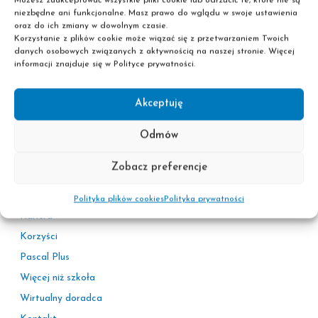
Możesz zaakceptować wszystkie pliki cookie lub odrzucić te, które nie są
Szkoła policealna
niezbędne ani funkcjonalne. Masz prawo do wglądu w swoje ustawienia
oraz do ich zmiany w dowolnym czasie.
Liceum dla dorosłych
Korzystanie z plików cookie może wiązać się z przetwarzaniem Twoich
Nie wymagamy matury!
danych osobowych związanych z aktywnością na naszej stronie. Więcej
informacji znajduje się w Polityce prywatności.
Akceptuję
Odmów
Informacje
Zobacz preferencje
Polityka prywatności
Adresy sekretariatów
Polityka plików cookies
Polityka prywatności
Kariera
Korzyści
Pascal Plus
Więcej niż szkoła
Wirtualny doradca