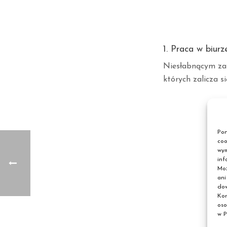
1. Praca w biurz
Niesłabnącym zai
których zalicza si
Pon
coo
wym
inf
Moż
ani
dow
Kor
oso
w P