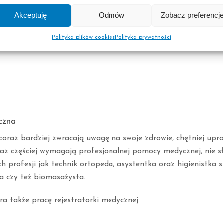
Akceptuję
Odmów
Zobacz preferencj
Polityka plików cookies
Polityka prywatności
czna
oraz bardziej zwracają uwagę na swoje zdrowie, chętniej upra
raz częściej wymagają profesjonalnej pomocy medycznej, nie s
h profesji jak technik ortopeda, asystentka oraz higienistka 
a czy też biomasażysta.
a także pracę rejestratorki medycznej.