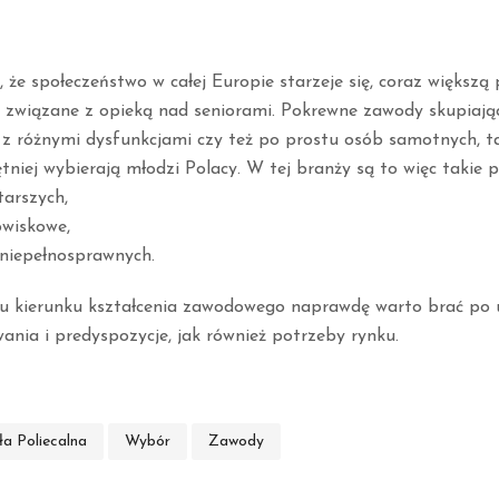
 że społeczeństwo w całej Europie starzeje się, coraz większą
y związane z opieką nad seniorami. Pokrewne zawody skupiając
z różnymi dysfunkcjami czy też po prostu osób samotnych, t
ętniej wybierają młodzi Polacy. W tej branży są to więc takie p
tarszych,
owiskowe,
 niepełnosprawnych.
u kierunku kształcenia zawodowego naprawdę warto brać po
ania i predyspozycje, jak również potrzeby rynku.
ła Poliecalna
Wybór
Zawody