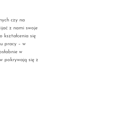
nych czy na
jać z nami swoje
 kształcenia się
ku pracy – w
osłabnie w
w pokrywają się z