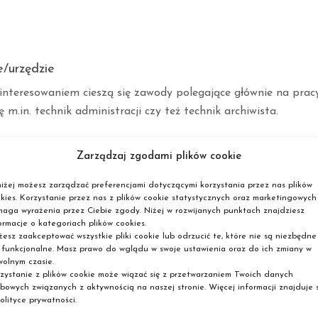
e/urzędzie
nteresowaniem cieszą się zawody polegające głównie na prac
ę m.in. technik administracji czy też technik archiwista.
Zarządzaj zgodami plików cookie
iżej możesz zarządzać preferencjami dotyczącymi korzystania przez nas plików
kies. Korzystanie przez nas z plików cookie statystycznych oraz marketingowych
aga wyrażenia przez Ciebie zgody. Niżej w rozwijanych punktach znajdziesz
ormacje o kategoriach plików cookies.
esz zaakceptować wszystkie pliki cookie lub odrzucić te, które nie są niezbędne
 funkcjonalne. Masz prawo do wglądu w swoje ustawienia oraz do ich zmiany w
olnym czasie.
zystanie z plików cookie może wiązać się z przetwarzaniem Twoich danych
bowych związanych z aktywnością na naszej stronie. Więcej informacji znajduje s
olityce prywatności.