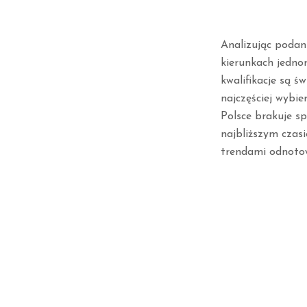
Analizując podan
kierunkach jedno
kwalifikacje są ś
najczęściej wybie
Polsce brakuje sp
najbliższym czas
trendami odnoto