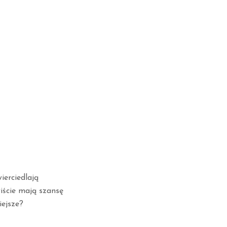
erciedlają
iście mają szansę
iejsze?