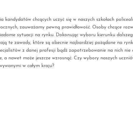
ia kandydatów chcących uczyć się w naszych szkołach policeal
rocznych, zauważamy pewną prawidłowość. Osoby chcące rozwi
wiadome sytuacji na rynku. Dokonując wyboru kierunku dalszego
rają te zawody, które są obecnie najbardziej pożądane na ryn
ecjalistów z danej profesji bądź zapotrzebowanie na nich nie 
ie, a nawet może jeszcze wzrosnąć. Czy wybory naszych ucznió
wywanymi w całym kraju?