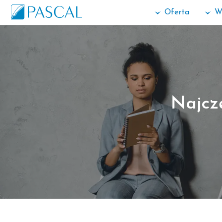
Oferta
W
Najcz