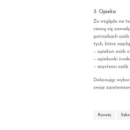
3. Opieka
Ze względu na to,
cieszą się zawod
potrzebach osób 
tych, które najch
– opiekun osób s
– opiekunki środ
– asystenci osób
Dokonując wybor
swoje zainteresow
Rozwój
Szko