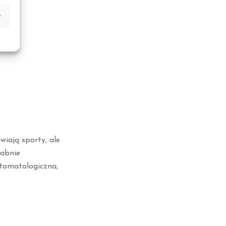
e
wiają sporty, ale
łabnie
stomatologiczna,