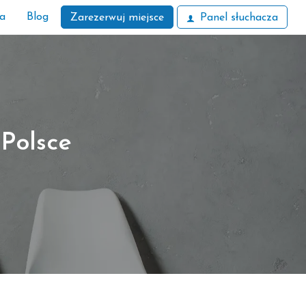
ła
Blog
Zarezerwuj miejsce
Panel słuchacza
Polsce